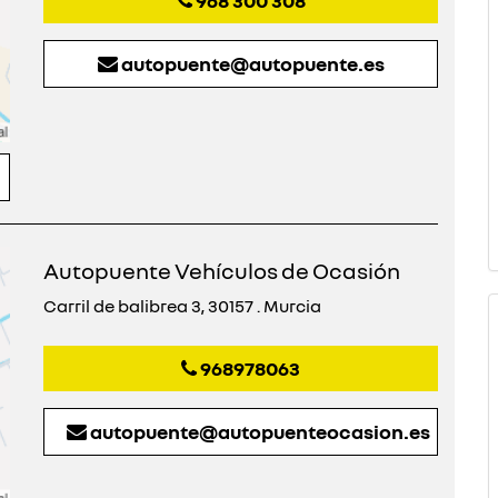
968 300 308
autopuente@autopuente.es
Autopuente Vehículos de Ocasión
Carril de balibrea 3, 30157 . Murcia
968978063
autopuente@autopuenteocasion.es