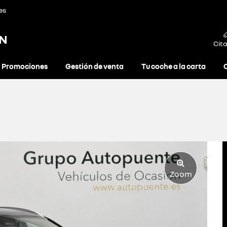
es
ON
Cita
Promociones
Gestión de venta
Tu coche a la carta
Zoom