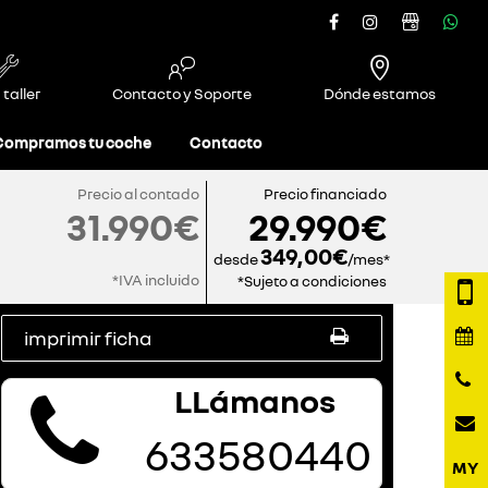
 taller
Contacto y Soporte
Dónde estamos
Compramos tu coche
Contacto
Precio al contado
Precio financiado
31.990€
29.990€
349,00€
desde
/mes*
*IVA incluido
*Sujeto a condiciones
imprimir ficha
LLámanos
633580440