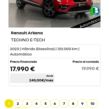
Automático
Renault Arkana
TECHNO E-TECH
2023 | Híbrido (Gasolina) | 133.000 km |
Automático
Precio financiado
Precio al contado
17.990 €
19.990 €
desde
249,00€
/mes
1
2
3
4
5
6
7
8
9
10