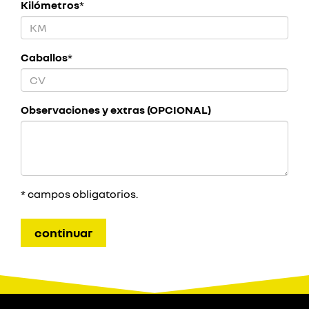
Kilómetros
*
Caballos
*
Observaciones y extras (OPCIONAL)
* campos obligatorios.
Nombre Completo
continuar
He leído y acepto la
Política de Privacidad
Telefono
Provincia