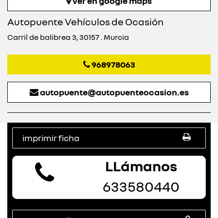
ver en google maps
Autopuente Vehículos de Ocasión
Carril de balibrea 3, 30157 . Murcia
968978063
autopuente@autopuenteocasion.es
imprimir ficha
LLámanos
633580440