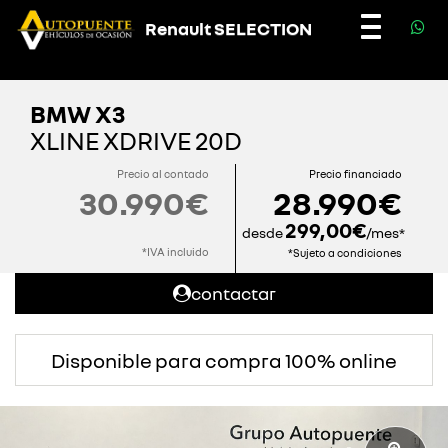
Renault SELECTION
Toggle
navigatio
BMW X3
XLINE XDRIVE 20D
Precio al contado
Precio financiado
30.990€
28.990€
299,00€
desde
/mes*
*IVA incluido
*Sujeto a condiciones
contactar
Disponible para compra 100% online