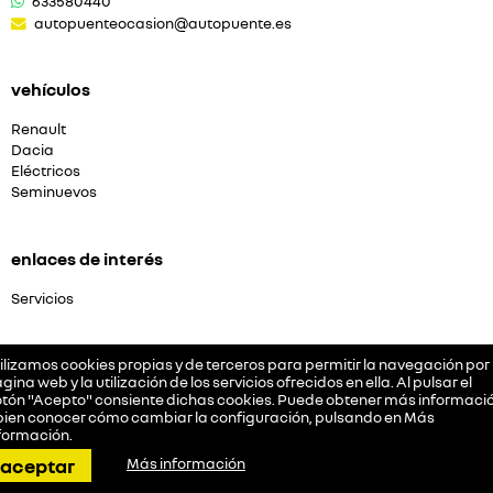
633580440
autopuenteocasion@autopuente.es
vehículos
Renault
Dacia
Eléctricos
Seminuevos
enlaces de interés
Servicios
empresa
ilizamos cookies propias y de terceros para permitir la navegación por 
gina web y la utilización de los servicios ofrecidos en ella. Al pulsar el
tón "Acepto" consiente dichas cookies. Puede obtener más informació
Quiénes somos
bien conocer cómo cambiar la configuración, pulsando en
Más
Aviso Legal
formación
.
Política de cookies
llamar
pedir cita
dirección
contactar
whatsapp
aceptar
Más información
Política de Privacidad