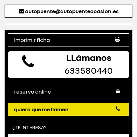
autopuente@autopuenteocasion.es
imprimir ficha
LLámanos
633580440
reserva online
quiero que me llamen
¿TE INTERESA?