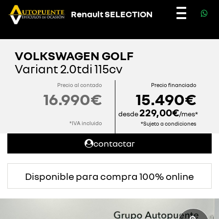
Renault SELECTION
Toggle
navigatio
VOLKSWAGEN GOLF
Variant 2.0tdi 115cv
Precio al contado
Precio financiado
16.990€
15.490€
229,00€
desde
/mes*
*IVA incluido
*Sujeto a condiciones
contactar
Disponible para compra 100% online