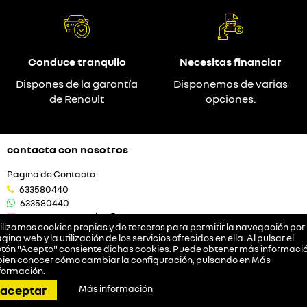
Conduce tranquilo
Necesitas financiar
Dispones de la garantía
Disponemos de varias
de Renault
opciones.
contacta con nosotros
Página de Contacto
633580440
633580440
autopuenteocasion@autopuente.es
ilizamos cookies propias y de terceros para permitir la navegación por 
gina web y la utilización de los servicios ofrecidos en ella. Al pulsar el
tón "Acepto" consiente dichas cookies. Puede obtener más informació
vehículos
bien conocer cómo cambiar la configuración, pulsando en
Más
formación
.
Renault
llamar
pedir cita
dirección
contactar
whatsapp
aceptar
Más información
Dacia