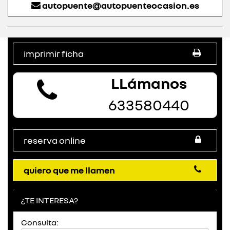
autopuente@autopuenteocasion.es
imprimir ficha
LLámanos
633580440
reserva online
quiero que me llamen
¿TE INTERESA?
Consulta: