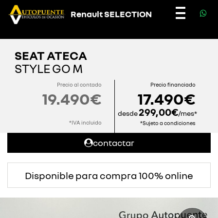
Renault SELECTION
Toggle
navigatio
SEAT ATECA
STYLE GO M
Precio al contado
Precio financiado
19.490€
17.490€
299,00€
desde
/mes*
*IVA incluido
*Sujeto a condiciones
contactar
Disponible para compra 100% online