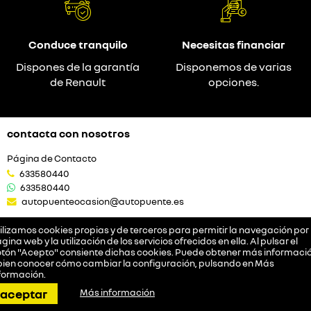
Conduce tranquilo
Necesitas financiar
Dispones de la garantía
Disponemos de varias
de Renault
opciones.
contacta con nosotros
Página de Contacto
633580440
633580440
autopuenteocasion@autopuente.es
ilizamos cookies propias y de terceros para permitir la navegación por 
gina web y la utilización de los servicios ofrecidos en ella. Al pulsar el
vehículos
tón "Acepto" consiente dichas cookies. Puede obtener más informació
bien conocer cómo cambiar la configuración, pulsando en
Más
Renault
formación
.
Dacia
llamar
pedir cita
dirección
contactar
whatsapp
aceptar
Más información
Eléctricos
Seminuevos