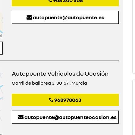
968 300 308
autopuente@autopuente.es
Autopuente Vehículos de Ocasión
Carril de balibrea 3, 30157 . Murcia
968978063
autopuente@autopuenteocasion.es