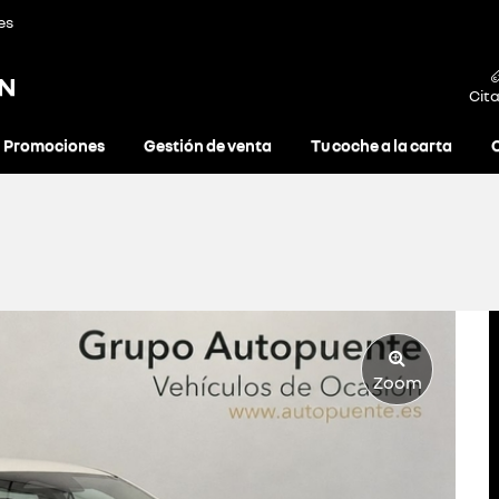
es
ON
Cita
Promociones
Gestión de venta
Tu coche a la carta
Zoom