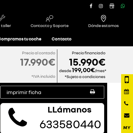
 taller
Contacto y Soporte
Dónde estamos
Compramos tu coche
Contacto
Precio al contado
Precio financiado
17.990€
15.990€
199,00€
desde
/mes*
*IVA incluido
*Sujeto a condiciones
imprimir ficha
LLámanos
633580440