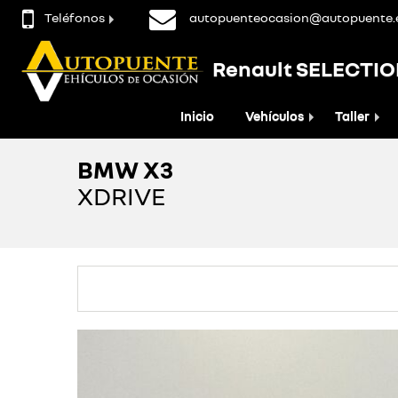
Teléfonos
autopuenteocasion@autopuente.
Renault SELECTI
Inicio
Vehículos
Taller
BMW X3
XDRIVE