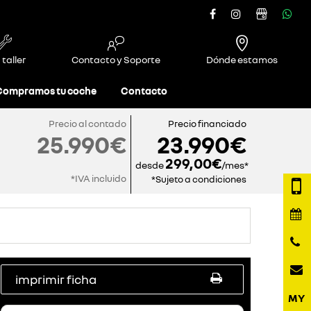
 taller
Contacto y Soporte
Dónde estamos
Compramos tu coche
Contacto
Precio al contado
Precio financiado
25.990€
23.990€
299,00€
desde
/mes*
*IVA incluido
*Sujeto a condiciones
imprimir ficha