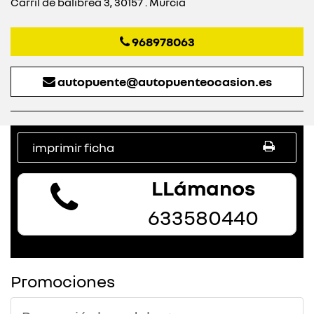
Carril de balibrea 3, 30157 . Murcia
968978063
autopuente@autopuenteocasion.es
imprimir ficha
LLámanos
633580440
Promociones