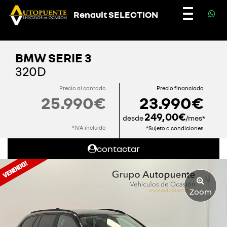
Renault SELECTION
Toggle
navigatio
BMW SERIE 3
320D
Precio al contado
Precio financiado
25.990€
23.990€
249,00€
desde
/mes*
*IVA incluido
*Sujeto a condiciones
contactar
Zoom