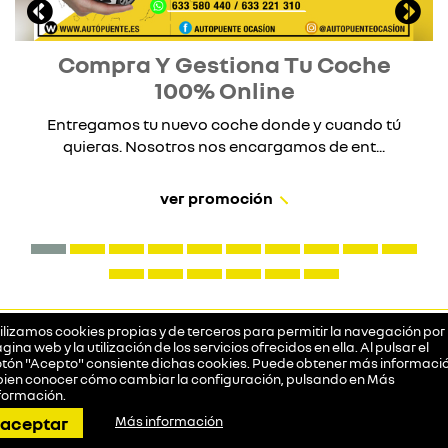
Compra Y Gestiona Tu Coche
100% Online
Entregamos tu nuevo coche donde y cuando tú
quieras. Nosotros nos encargamos de ent...
ver promoción
ilizamos cookies propias y de terceros para permitir la navegación por 
gina web y la utilización de los servicios ofrecidos en ella. Al pulsar el
tón "Acepto" consiente dichas cookies. Puede obtener más informació
bien conocer cómo cambiar la configuración, pulsando en
Más
formación
.
llamar
pedir cita
dirección
contactar
whatsapp
aceptar
Más información
¿Necesitas algo?
Prueba tu futuro coche