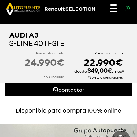
Renault SELECTION
Toggle
navigatio
AUDI A3
S-LINE 40TFSI E
Precio al contado
Precio financiado
24.990€
22.990€
349,00€
desde
/mes*
*IVA incluido
*Sujeto a condiciones
contactar
Disponible para compra 100% online