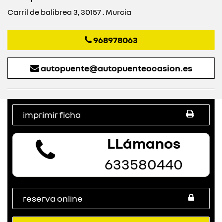
Carril de balibrea 3, 30157 . Murcia
968978063
autopuente@autopuenteocasion.es
imprimir ficha
LLámanos
633580440
reserva online