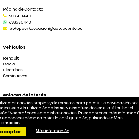
Página de Contacto
633580440
633580440
autopuenteocasion@autopuente.es
vehículos
Renault
Dacia
Eléctricos
Seminuevos
enlaces de interés
ilizamos cookies propias y de terceros para permitir la navegación por 
Servicios
gina web y la utilización de los servicios ofrecidos en ella. Al pulsar el
tón "Acepto" consiente dichas cookies. Puede obtener más informació
bien conocer cómo cambiar la configuración, pulsando en
Más
formación
.
empresa
llamar
pedir cita
dirección
contactar
whatsapp
aceptar
Más información
Quiénes somos