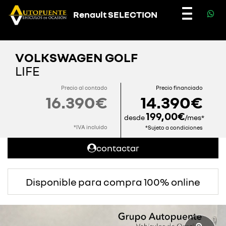
Renault SELECTION
Toggle
navigatio
VOLKSWAGEN GOLF
LIFE
Precio al contado
Precio financiado
16.390€
14.390€
199,00€
desde
/mes*
*IVA incluido
*Sujeto a condiciones
contactar
Disponible para compra 100% online