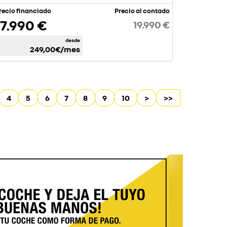
recio financiado
Precio al contado
17.990 €
19.990 €
desde
249,00€
/mes
4
5
6
7
8
9
10
>
>>