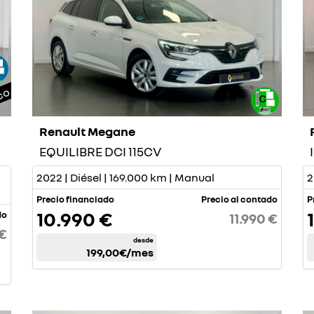
co
Renault Megane
EQUILIBRE DCI 115CV
2022 | Diésel | 169.000 km | Manual
2
Precio financiado
Precio al contado
P
10.990 €
do
11.990 €
 €
desde
199,00€
/mes