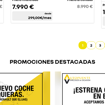
7.990 €
P
 €
8.990 €
desde
299,00€
/mes
1
2
3
PROMOCIONES DESTACADAS