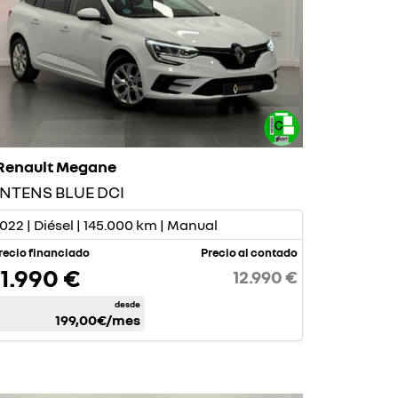
Renault Megane
INTENS BLUE DCI
022 | Diésel | 145.000 km | Manual
recio financiado
Precio al contado
11.990 €
12.990 €
desde
199,00€
/mes