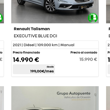
Renault Talisman
EXECUTIVE BLUE DCI
2021 | Diésel | 109.000 km | Manual
2
do
Precio financiado
Precio al contado
P
14.990 €
 €
15.990 €
desde
199,00€
/mes