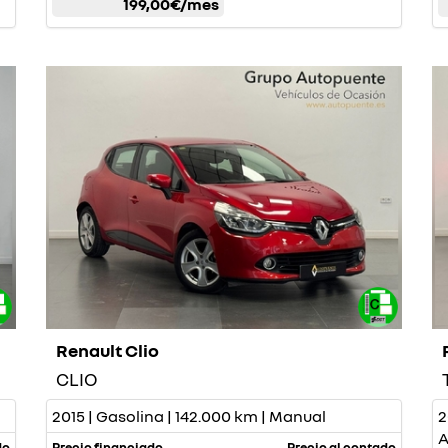
199,00€
/mes
Renault Clio
CLIO
2015 | Gasolina | 142.000 km | Manual
2
A
do
Precio financiado
Precio al contado