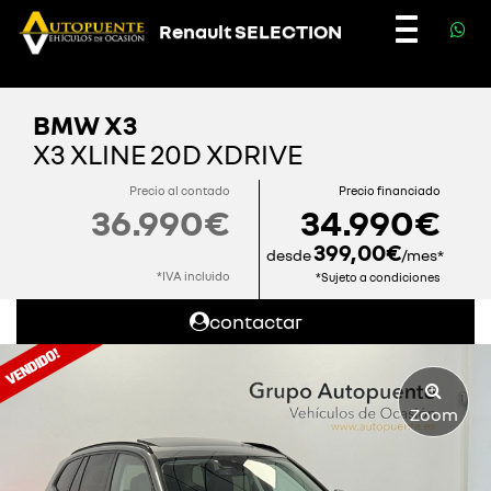
Renault SELECTION
Toggle
navigatio
BMW X3
X3 XLINE 20D XDRIVE
Precio al contado
Precio financiado
36.990€
34.990€
399,00€
desde
/mes*
*IVA incluido
*Sujeto a condiciones
contactar
Zoom