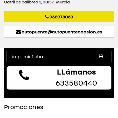
Carril de balibrea 3, 30157 . Murcia
968978063
autopuente@autopuenteocasion.es
imprimir ficha
LLámanos
633580440
Promociones