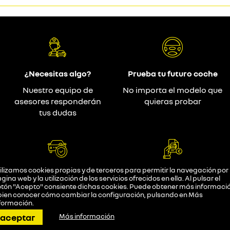
¿Necesitas algo?
Prueba tu futuro coche
Nuestro equipo de
No importa el modelo que
asesores responderán
quieras probar
tus dudas
ilizamos cookies propias y de terceros para permitir la navegación por 
Conduce tranquilo
Necesitas financiar
gina web y la utilización de los servicios ofrecidos en ella. Al pulsar el
tón "Acepto" consiente dichas cookies. Puede obtener más informació
Dispones de la garantía
Disponemos de varias
bien conocer cómo cambiar la configuración, pulsando en
Más
de Renault
opciones.
formación
.
llamar
pedir cita
dirección
contactar
whatsapp
aceptar
Más información