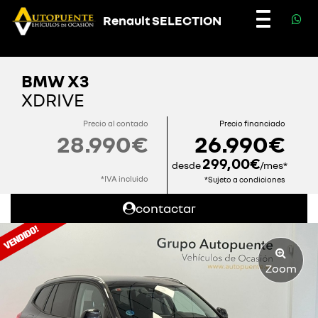
Renault SELECTION
Toggle
navigatio
BMW X3
XDRIVE
Precio al contado
Precio financiado
28.990€
26.990€
299,00€
desde
/mes*
*IVA incluido
*Sujeto a condiciones
contactar
Zoom