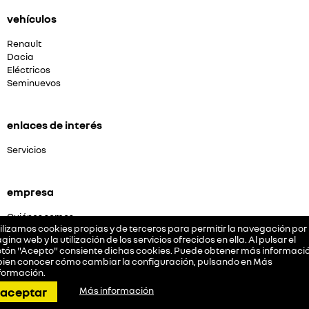
vehículos
Renault
Dacia
Eléctricos
Seminuevos
enlaces de interés
Servicios
empresa
Quiénes somos
ilizamos cookies propias y de terceros para permitir la navegación por 
Aviso Legal
gina web y la utilización de los servicios ofrecidos en ella. Al pulsar el
Política de cookies
tón "Acepto" consiente dichas cookies. Puede obtener más informació
Política de Privacidad
bien conocer cómo cambiar la configuración, pulsando en
Más
formación
.
llamar
pedir cita
dirección
contactar
whatsapp
aceptar
Más información
síguenos