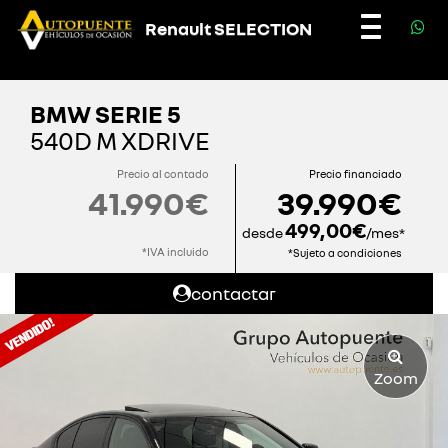
Renault SELECTION
Toggle
navigatio
BMW SERIE 5
540D M XDRIVE
Precio al contado
Precio financiado
41.990€
39.990€
499,00€
desde
/mes*
*IVA incluido
*Sujeto a condiciones
contactar
Zoom