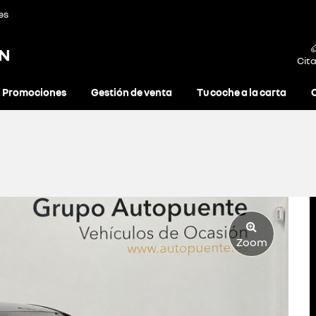
es
ON
Cita
Promociones
Gestión de venta
Tu coche a la carta
Zoom