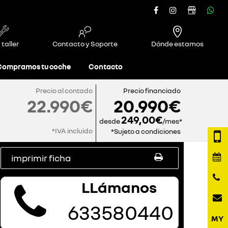
 taller
Contacto y Soporte
Dónde estamos
Compramos tu coche
Contacto
Precio al contado
Precio financiado
22.990€
20.990€
249,00€
desde
/mes*
*IVA incluido
*Sujeto a condiciones
imprimir ficha
LLámanos
633580440