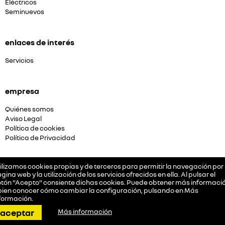
Eléctricos
Seminuevos
enlaces de interés
Servicios
empresa
Quiénes somos
Aviso Legal
Política de cookies
Política de Privacidad
ilizamos cookies propias y de terceros para permitir la navegación por 
síguenos
gina web y la utilización de los servicios ofrecidos en ella. Al pulsar el
tón "Acepto" consiente dichas cookies. Puede obtener más informació
bien conocer cómo cambiar la configuración, pulsando en
Más
formación
.
llamar
pedir cita
dirección
contactar
whatsapp
aceptar
Más información