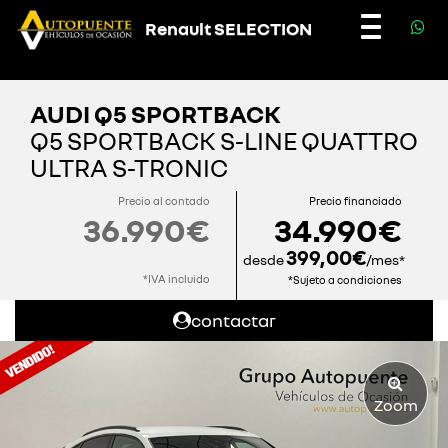
Renault SELECTION
Toggle
navigatio
AUDI Q5 SPORTBACK
Q5 SPORTBACK S-LINE QUATTRO
ULTRA S-TRONIC
Precio al contado
Precio financiado
36.990€
34.990€
399,00€
desde
/mes*
*IVA incluido
*Sujeto a condiciones
contactar
Zoom