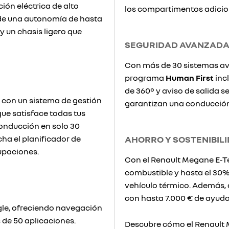
ión eléctrica de alto
los compartimentos adicio
 de una autonomía de hasta
 un chasis ligero que
SEGURIDAD AVANZAD
Con más de 30 sistemas ava
programa
Human First
incl
de 360° y aviso de salida s
 con un sistema de gestión
garantizan una conducción
ue satisface todas tus
onducción en solo 30
ha el planificador de
AHORRO Y SOSTENIBIL
upaciones.
Con el Renault Megane E-Te
combustible y hasta el 3
vehículo térmico. Además, 
con hasta 7.000 € de ayuda
le, ofreciendo navegación
 de 50 aplicaciones.
Descubre cómo el Renault