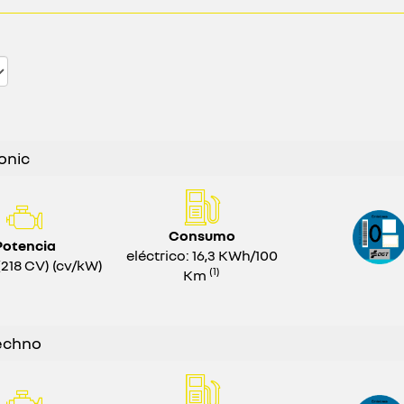
onic
Consumo
Potencia
eléctrico: 16,3 KWh/100
(218 CV) (cv/kW)
(1)
Km
echno